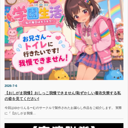
2026-7-6
【おしがま我慢】おしっこ我慢できません!恥ずかしい着衣失禁する私
の姿を見てください!
今回はゆかりんるーむのサークルで製作されたお漏らし作品をご紹介します。 実際
に『【おしがま我慢…