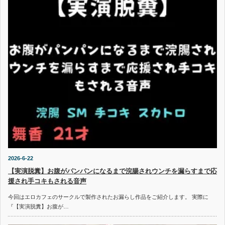
2026-6-22
【実演脱糞】お腹がパンパンになるまで浣腸されウンチを漏らすまで応
援され手コキもされる音声
今回はエロカフェのサークルで製作されたお漏らし作品をご紹介します。 実際に
『【実演脱糞】お腹が…