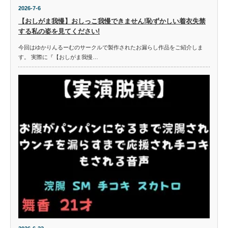
2026-7-6
【おしがま我慢】おしっこ我慢できません!恥ずかしい着衣失禁
する私の姿を見てください!
今回はゆかりんるーむのサークルで製作されたお漏らし作品をご紹介しま
す。 実際に『【おしがま我慢…