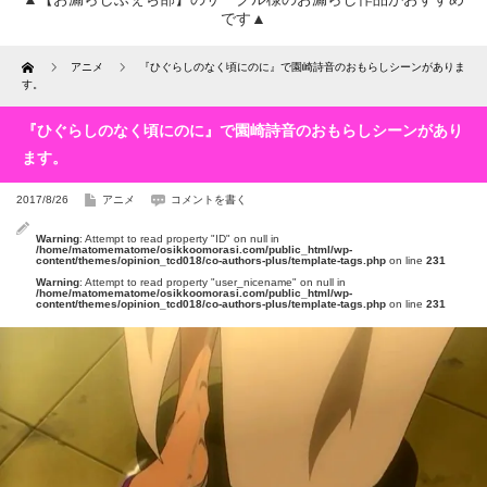
です▲
Home
アニメ
『ひぐらしのなく頃にのに』で園崎詩音のおもらしシーンがありま
す。
『ひぐらしのなく頃にのに』で園崎詩音のおもらしシーンがあり
ます。
2017/8/26
アニメ
コメントを書く
Warning
: Attempt to read property "ID" on null in
/home/matomematome/osikkoomorasi.com/public_html/wp-
content/themes/opinion_tcd018/co-authors-plus/template-tags.php
on line
231
Warning
: Attempt to read property "user_nicename" on null in
/home/matomematome/osikkoomorasi.com/public_html/wp-
content/themes/opinion_tcd018/co-authors-plus/template-tags.php
on line
231