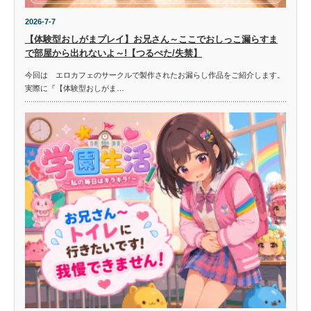
2026-7-7
【体験型おしがまプレイ】お兄さん～ここでおしっこ漏らすま
で部屋から出れないよ～!【つるぺた/失禁】
今回は エロカフェのサークルで製作されたお漏らし作品をご紹介します。
実際に『【体験型おしがま…