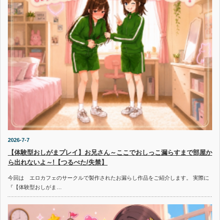
2026-7-7
【体験型おしがまプレイ】お兄さん～ここでおしっこ漏らすまで部屋か
ら出れないよ～!【つるぺた/失禁】
今回は エロカフェのサークルで製作されたお漏らし作品をご紹介します。 実際に
『【体験型おしがま…