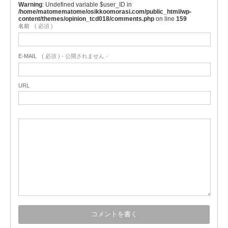
Warning
: Undefined variable $user_ID in
/home/matomematome/osikkoomorasi.com/public_html/wp-
content/themes/opinion_tcd018/comments.php
on line
159
名前
( 必須 )
E-MAIL
( 必須 ) - 公開されません -
URL