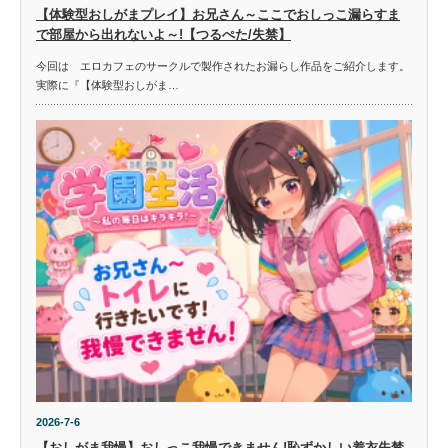
【体験型おしがまプレイ】お兄さん～ここでおしっこ漏らすま
で部屋から出れないよ～!【つるぺた/失禁】
今回は エロカフェのサークルで製作されたお漏らし作品をご紹介します。
実際に『【体験型おしがま…
2026-7-6
【おしがま我慢】おしっこ我慢できません!恥ずかしい着衣失禁