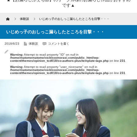
です▲
Home
体験談
いじめっ子のおしっこ漏らしたところを目撃・・・
いじめっ子のおしっこ漏らしたところを目撃・・・
2018/6/23
体験談
コメントを書く
Warning
: Attempt to read property "ID" on null in
/home/matomematome/osikkoomorasi.com/public_html/wp-
content/themes/opinion_tcd018/co-authors-plus/template-tags.php
on line
231
Warning
: Attempt to read property "user_nicename" on null in
/home/matomematome/osikkoomorasi.com/public_html/wp-
content/themes/opinion_tcd018/co-authors-plus/template-tags.php
on line
231