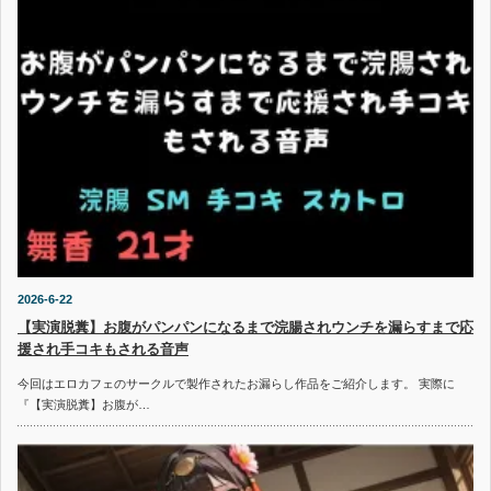
2026-6-22
【実演脱糞】お腹がパンパンになるまで浣腸されウンチを漏らすまで応
援され手コキもされる音声
今回はエロカフェのサークルで製作されたお漏らし作品をご紹介します。 実際に
『【実演脱糞】お腹が…