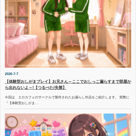
2026-7-7
【体験型おしがまプレイ】お兄さん～ここでおしっこ漏らすまで部屋か
ら出れないよ～!【つるぺた/失禁】
今回は エロカフェのサークルで製作されたお漏らし作品をご紹介します。 実際に
『【体験型おしがま…