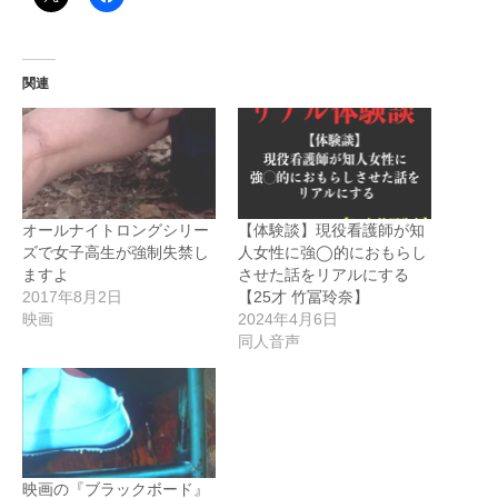
関連
オールナイトロングシリー
【体験談】現役看護師が知
ズで女子高生が強制失禁し
人女性に強◯的におもらし
ますよ
させた話をリアルにする
2017年8月2日
【25才 竹冨玲奈】
映画
2024年4月6日
同人音声
映画の『ブラックボード』