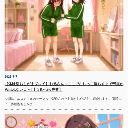
2026-7-7
【体験型おしがまプレイ】お兄さん～ここでおしっこ漏らすまで部屋か
ら出れないよ～!【つるぺた/失禁】
今回は エロカフェのサークルで製作されたお漏らし作品をご紹介します。 実際に
『【体験型おしがま…