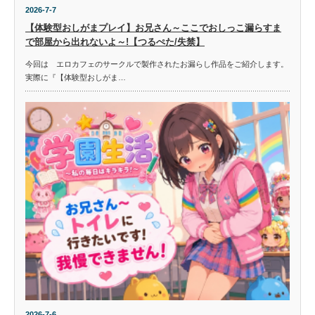
2026-7-7
【体験型おしがまプレイ】お兄さん～ここでおしっこ漏らすま
で部屋から出れないよ～!【つるぺた/失禁】
今回は エロカフェのサークルで製作されたお漏らし作品をご紹介します。
実際に『【体験型おしがま…
2026-7-6