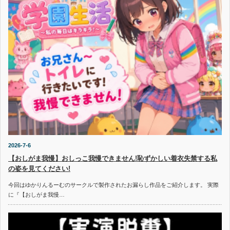
2026-7-6
【おしがま我慢】おしっこ我慢できません!恥ずかしい着衣失禁する私
の姿を見てください!
今回はゆかりんるーむのサークルで製作されたお漏らし作品をご紹介します。 実際
に『【おしがま我慢…