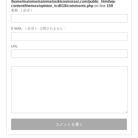
/home/matomematome/osikkoomorasi.com/public_html/wp-
content/themes/opinion_tcd018/comments.php
on line
159
名前
( 必須 )
E-MAIL
( 必須 ) - 公開されません -
URL