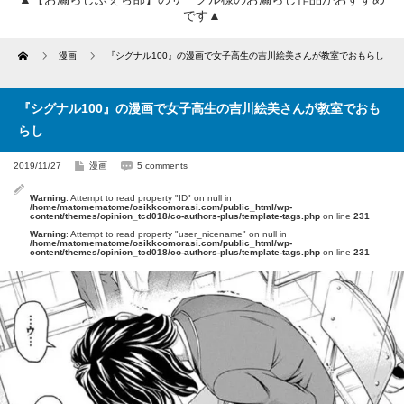
です▲
Home
漫画
『シグナル100』の漫画で女子高生の吉川絵美さんが教室でおもらし
『シグナル100』の漫画で女子高生の吉川絵美さんが教室でおも
らし
2019/11/27
漫画
5 comments
Warning
: Attempt to read property "ID" on null in
/home/matomematome/osikkoomorasi.com/public_html/wp-
content/themes/opinion_tcd018/co-authors-plus/template-tags.php
on line
231
Warning
: Attempt to read property "user_nicename" on null in
/home/matomematome/osikkoomorasi.com/public_html/wp-
content/themes/opinion_tcd018/co-authors-plus/template-tags.php
on line
231