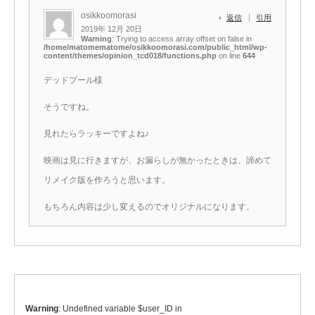
osikkoomorasi
返信
引用
2019年 12月 20日
Warning
: Trying to access array offset on false in
/home/matomematome/osikkoomorasi.com/public_html/wp-
content/themes/opinion_tcd018/functions.php
on line
644
デッドプール様
そうですね。
見れたらラッキーですよね♪
映画は見に行きますが、お漏らしが無かったときは、諦めて
リメイク版を作ろうと思います。
もちろん内容は少し変えるのでオリジナルになります。
Warning
: Undefined variable $user_ID in