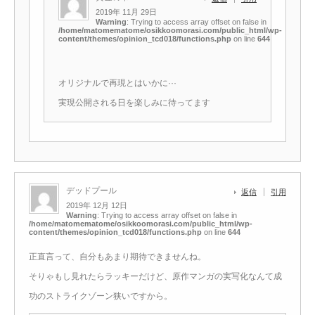
2019年 11月 29日
Warning
: Trying to access array offset on false in
/home/matomematome/osikkoomorasi.com/public_html/wp-
content/themes/opinion_tcd018/functions.php
on line
644
オリジナルで再現とはいかに···
実現公開される日を楽しみに待ってます
デッドプール
返信
引用
2019年 12月 12日
Warning
: Trying to access array offset on false in
/home/matomematome/osikkoomorasi.com/public_html/wp-
content/themes/opinion_tcd018/functions.php
on line
644
正直言って、自分もあまり期待できませんね。
そりゃもし見れたらラッキーだけど、原作マンガの実写化なんて成
功のストライクゾーン狭いですから。