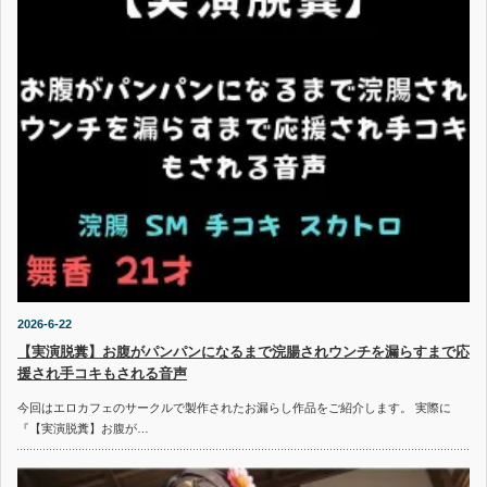
2026-6-22
【実演脱糞】お腹がパンパンになるまで浣腸されウンチを漏らすまで応
援され手コキもされる音声
今回はエロカフェのサークルで製作されたお漏らし作品をご紹介します。 実際に
『【実演脱糞】お腹が…