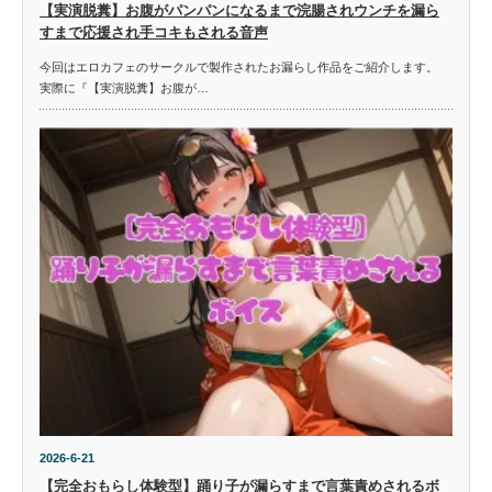
【実演脱糞】お腹がパンパンになるまで浣腸されウンチを漏ら
すまで応援され手コキもされる音声
今回はエロカフェのサークルで製作されたお漏らし作品をご紹介します。
実際に『【実演脱糞】お腹が…
2026-6-21
【完全おもらし体験型】踊り子が漏らすまで言葉責めされるボ