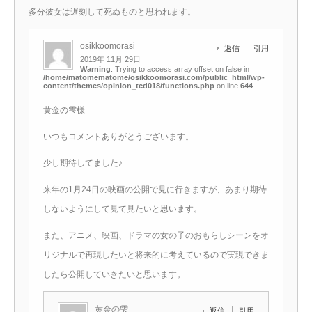
多分彼女は遅刻して死ぬものと思われます。
osikkoomorasi
返信
引用
2019年 11月 29日
Warning
: Trying to access array offset on false in
/home/matomematome/osikkoomorasi.com/public_html/wp-
content/themes/opinion_tcd018/functions.php
on line
644
黄金の雫様
いつもコメントありがとうございます。
少し期待してました♪
来年の1月24日の映画の公開で見に行きますが、あまり期待
しないようにして見て見たいと思います。
また、アニメ、映画、ドラマの女の子のおもらしシーンをオ
リジナルで再現したいと将来的に考えているので実現できま
したら公開していきたいと思います。
黄金の雫
返信
引用