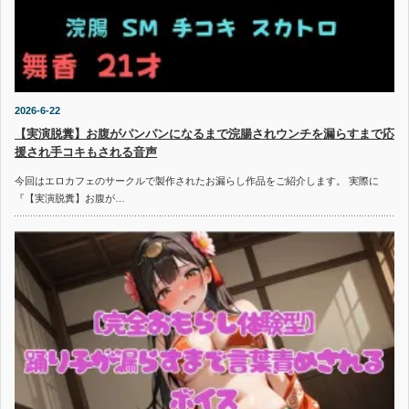
2026-6-22
【実演脱糞】お腹がパンパンになるまで浣腸されウンチを漏らすまで応
援され手コキもされる音声
今回はエロカフェのサークルで製作されたお漏らし作品をご紹介します。 実際に
『【実演脱糞】お腹が…