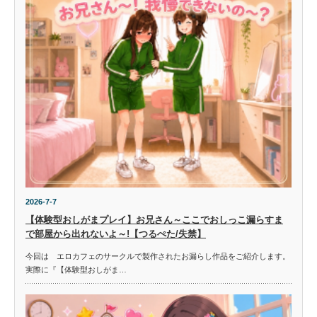
2026-7-7
【体験型おしがまプレイ】お兄さん～ここでおしっこ漏らすま
で部屋から出れないよ～!【つるぺた/失禁】
今回は エロカフェのサークルで製作されたお漏らし作品をご紹介します。
実際に『【体験型おしがま…