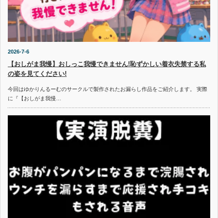
2026-7-6
【おしがま我慢】おしっこ我慢できません!恥ずかしい着衣失禁する私
の姿を見てください!
今回はゆかりんるーむのサークルで製作されたお漏らし作品をご紹介します。 実際
に『【おしがま我慢…