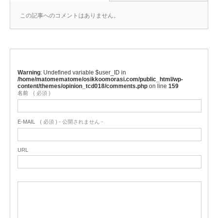
この記事へのコメントはありません。
Warning
: Undefined variable $user_ID in
/home/matomematome/osikkoomorasi.com/public_html/wp-
content/themes/opinion_tcd018/comments.php
on line
159
名前
( 必須 )
E-MAIL
( 必須 ) - 公開されません -
URL