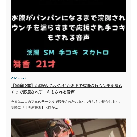
2026-6-22
【実演脱糞】お腹がパンパンになるまで浣腸されウンチを漏ら
すまで応援され手コキもされる音声
今回はエロカフェのサークルで製作されたお漏らし作品をご紹介します。
実際に『【実演脱糞】お腹が…