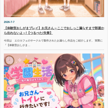
2026-7-7
【体験型おしがまプレイ】お兄さん～ここでおしっこ漏らすまで部屋か
ら出れないよ～!【つるぺた/失禁】
今回は エロカフェのサークルで製作されたお漏らし作品をご紹介します。 実際に
『【体験型おしがま…