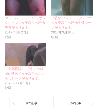
マン・ハンティング リザレ
『呪怨 パンデミック』で外
クションで女子高生の恐怖
人女子高生の恐怖失禁シー
失禁があります。
ンがあります。
2017年8月27日
2017年9月28日
映画
映画
『女高怪談5：心中』の韓
国の映画で女子高生のおも
らしシーンがあります。
2020年12月10日
映画
前の記事
次の記事