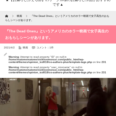
です▲
Home
映画
『The Dead Ones』というアメリカのホラー映画で女子高生のおも
らしシーンがあります。
『The Dead Ones』というアメリカのホラー映画で女子高生の
おもらしシーンがあります。
2021/4/2
映画
コメント：1件
Warning
: Attempt to read property "ID" on null in
/home/matomematome/osikkoomorasi.com/public_html/wp-
content/themes/opinion_tcd018/co-authors-plus/template-tags.php
on line
231
Warning
: Attempt to read property "user_nicename" on null in
/home/matomematome/osikkoomorasi.com/public_html/wp-
content/themes/opinion_tcd018/co-authors-plus/template-tags.php
on line
231