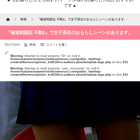
です▲
Home
映画
『極道戦国志 不動2』で女子高生のおもらしシーンがあります。
『極道戦国志 不動2』で女子高生のおもらしシーンがあります。
2017/10/4
映画
コメントを書く
Warning
: Attempt to read property "ID" on null in
/home/matomematome/osikkoomorasi.com/public_html/wp-
content/themes/opinion_tcd018/co-authors-plus/template-tags.php
on line
231
Warning
: Attempt to read property "user_nicename" on null in
/home/matomematome/osikkoomorasi.com/public_html/wp-
content/themes/opinion_tcd018/co-authors-plus/template-tags.php
on line
231