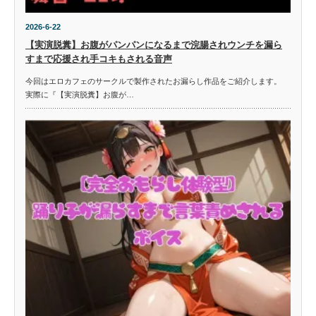
2026-6-22
【実演脱糞】お腹がパンパンになるまで浣腸されウンチを漏ら
すまで応援され手コキもされる音声
今回はエロカフェのサークルで製作されたお漏らし作品をご紹介します。
実際に『【実演脱糞】お腹が…