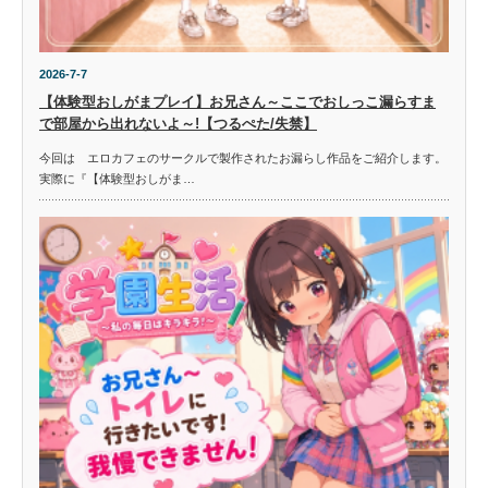
2026-7-7
【体験型おしがまプレイ】お兄さん～ここでおしっこ漏らすま
で部屋から出れないよ～!【つるぺた/失禁】
今回は エロカフェのサークルで製作されたお漏らし作品をご紹介します。
実際に『【体験型おしがま…