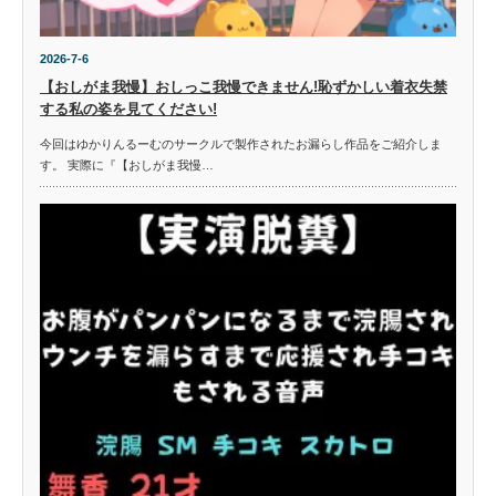
2026-7-6
【おしがま我慢】おしっこ我慢できません!恥ずかしい着衣失禁
する私の姿を見てください!
今回はゆかりんるーむのサークルで製作されたお漏らし作品をご紹介しま
す。 実際に『【おしがま我慢…