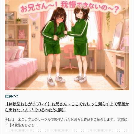
2026-7-7
【体験型おしがまプレイ】お兄さん～ここでおしっこ漏らすまで部屋か
ら出れないよ～!【つるぺた/失禁】
今回は エロカフェのサークルで製作されたお漏らし作品をご紹介します。 実際に
『【体験型おしがま…