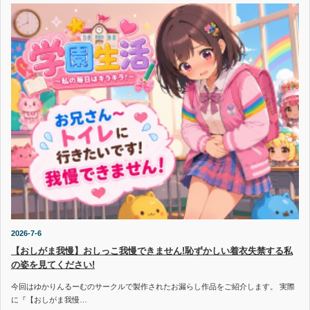
2026-7-6
【おしがま我慢】おしっこ我慢できません!恥ずかしい着衣失禁する私
の姿を見てください!
今回はゆかりんるーむのサークルで製作されたお漏らし作品をご紹介します。 実際
に『【おしがま我慢…