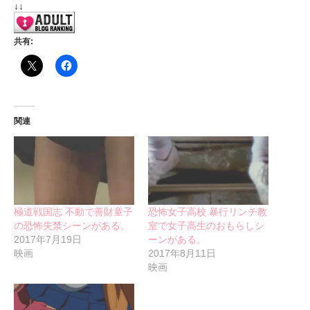
↓↓
共有:
関連
極道戦国志 不動で善財童子
恐怖女子高校 暴行リンチ教
の恐怖失禁シーンがある。
室で女子高生のおもらしシ
2017年7月19日
ーンがある。
映画
2017年8月11日
映画