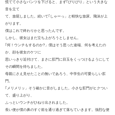
慌てて小さなパンツを下げると、まず｢びりびり」という大きな
音を立て
て、放屁しました。続いて｢しゃーっ」と軽快な放尿。飛沫が上
がります。
僕はこれで終わりかと思ったんです。
しかし、彼女はまだ立ち上がろうとしません。
｢何！ウンチもするのか?」僕はそう思った途端、何を考えたの
か、顔を彼女のケツに
思いっきり近付けて、まさに肛門に目玉をくっつけるようにして
その瞬間を待ちました。
母親にさえ見せたことの無いであろう、中学生の可愛らしい肛
門。
｢メリメリッ」そう確かに音がしました。小さな肛門がヒクつい
て、盛り上がり、
ふっといウンチがひねり出されました。
長い便が僕の鼻のすぐ前を通り過ぎて落ちていきます。強烈な便