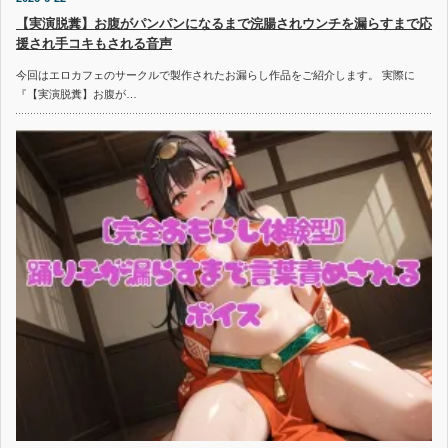
【実演脱糞】お腹がパンパンになるまで浣腸されウンチを漏らすまで応
援され手コキもされる音声
今回はエロカフェのサークルで製作されたお漏らし作品をご紹介します。 実際に
『【実演脱糞】お腹が…