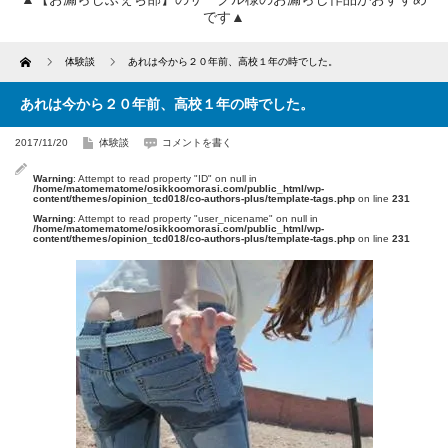
です▲
Home
体験談
あれは今から２０年前、高校１年の時でした。
あれは今から２０年前、高校１年の時でした。
2017/11/20
体験談
コメントを書く
Warning
: Attempt to read property "ID" on null in
/home/matomematome/osikkoomorasi.com/public_html/wp-
content/themes/opinion_tcd018/co-authors-plus/template-tags.php
on line
231
Warning
: Attempt to read property "user_nicename" on null in
/home/matomematome/osikkoomorasi.com/public_html/wp-
content/themes/opinion_tcd018/co-authors-plus/template-tags.php
on line
231