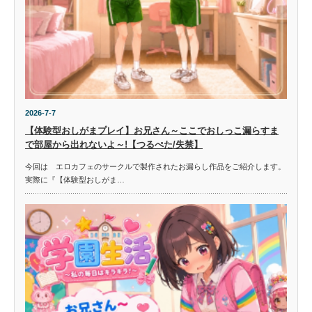
2026-7-7
【体験型おしがまプレイ】お兄さん～ここでおしっこ漏らすま
で部屋から出れないよ～!【つるぺた/失禁】
今回は エロカフェのサークルで製作されたお漏らし作品をご紹介します。
実際に『【体験型おしがま…