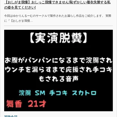
【おしがま我慢】おしっこ我慢できません!恥ずかしい着衣失禁する私
の姿を見てください!
今回はゆかりんるーむのサークルで製作されたお漏らし作品をご紹介します。 実際
に『【おしがま我慢…
2026-6-22