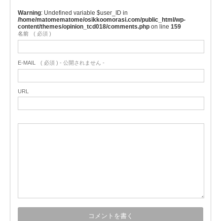
Warning
: Undefined variable $user_ID in
/home/matomematome/osikkoomorasi.com/public_html/wp-
content/themes/opinion_tcd018/comments.php
on line
159
名前
( 必須 )
E-MAIL
( 必須 ) - 公開されません -
URL