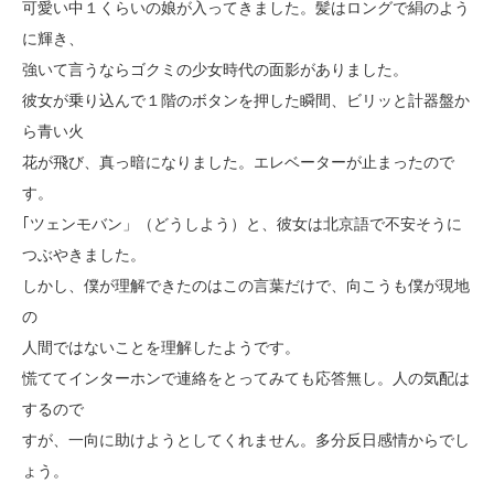
可愛い中１くらいの娘が入ってきました。髪はロングで絹のよう
に輝き、
強いて言うならゴクミの少女時代の面影がありました。
彼女が乗り込んで１階のボタンを押した瞬間、ビリッと計器盤か
ら青い火
花が飛び、真っ暗になりました。エレベーターが止まったので
す。
｢ツェンモバン」（どうしよう）と、彼女は北京語で不安そうに
つぶやきました。
しかし、僕が理解できたのはこの言葉だけで、向こうも僕が現地
の
人間ではないことを理解したようです。
慌ててインターホンで連絡をとってみても応答無し。人の気配は
するので
すが、一向に助けようとしてくれません。多分反日感情からでし
ょう。