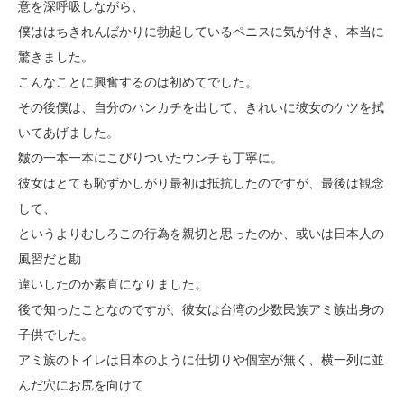
意を深呼吸しながら、
僕ははちきれんばかりに勃起しているペニスに気が付き、本当に
驚きました。
こんなことに興奮するのは初めてでした。
その後僕は、自分のハンカチを出して、きれいに彼女のケツを拭
いてあげました。
皺の一本一本にこびりついたウンチも丁寧に。
彼女はとても恥ずかしがり最初は抵抗したのですが、最後は観念
して、
というよりむしろこの行為を親切と思ったのか、或いは日本人の
風習だと勘
違いしたのか素直になりました。
後で知ったことなのですが、彼女は台湾の少数民族アミ族出身の
子供でした。
アミ族のトイレは日本のように仕切りや個室が無く、横一列に並
んだ穴にお尻を向けて