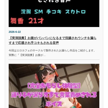
2026-6-22
【実演脱糞】お腹がパンパンになるまで浣腸されウンチを漏ら
すまで応援され手コキもされる音声
今回はエロカフェのサークルで製作されたお漏らし作品をご紹介します。
実際に『【実演脱糞】お腹が…