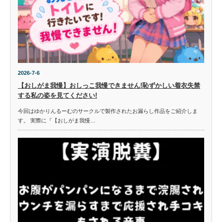
2026-7-6
【おしがま我慢】おしっこ我慢できません!恥ずかしい着衣失禁
する私の姿を見てください!
今回はゆかりんるーむのサークルで製作されたお漏らし作品をご紹介しま
す。 実際に『【おしがま我慢…