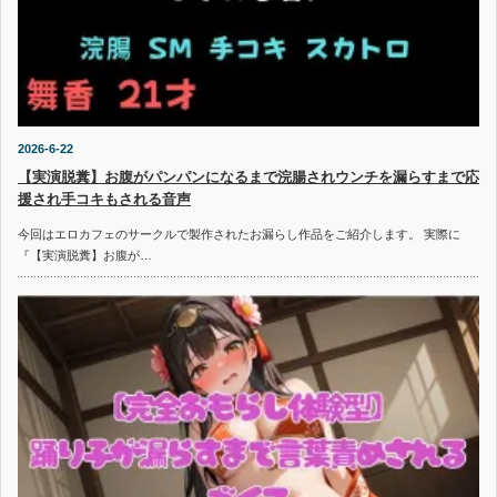
2026-6-22
【実演脱糞】お腹がパンパンになるまで浣腸されウンチを漏らすまで応
援され手コキもされる音声
今回はエロカフェのサークルで製作されたお漏らし作品をご紹介します。 実際に
『【実演脱糞】お腹が…