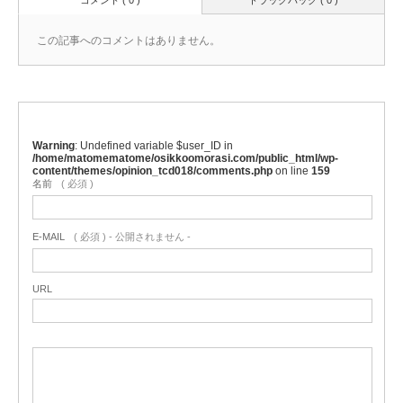
この記事へのコメントはありません。
Warning
: Undefined variable $user_ID in
/home/matomematome/osikkoomorasi.com/public_html/wp-
content/themes/opinion_tcd018/comments.php
on line
159
名前
( 必須 )
E-MAIL
( 必須 ) - 公開されません -
URL