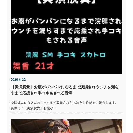
2026-6-22
【実演脱糞】お腹がパンパンになるまで浣腸されウンチを漏ら
すまで応援され手コキもされる音声
今回はエロカフェのサークルで製作されたお漏らし作品をご紹介します。
実際に『【実演脱糞】お腹が…