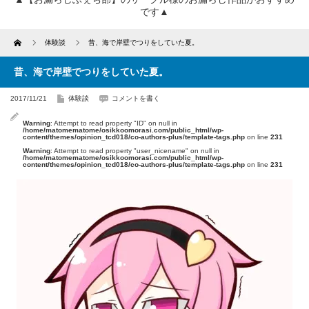
です▲
Home
体験談
昔、海で岸壁でつりをしていた夏。
昔、海で岸壁でつりをしていた夏。
2017/11/21
体験談
コメントを書く
Warning
: Attempt to read property "ID" on null in
/home/matomematome/osikkoomorasi.com/public_html/wp-
content/themes/opinion_tcd018/co-authors-plus/template-tags.php
on line
231
Warning
: Attempt to read property "user_nicename" on null in
/home/matomematome/osikkoomorasi.com/public_html/wp-
content/themes/opinion_tcd018/co-authors-plus/template-tags.php
on line
231