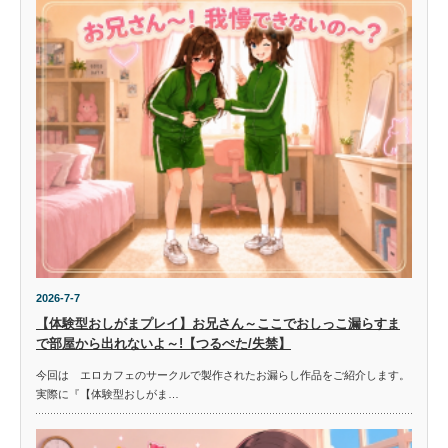
2026-7-7
【体験型おしがまプレイ】お兄さん～ここでおしっこ漏らすま
で部屋から出れないよ～!【つるぺた/失禁】
今回は エロカフェのサークルで製作されたお漏らし作品をご紹介します。
実際に『【体験型おしがま…