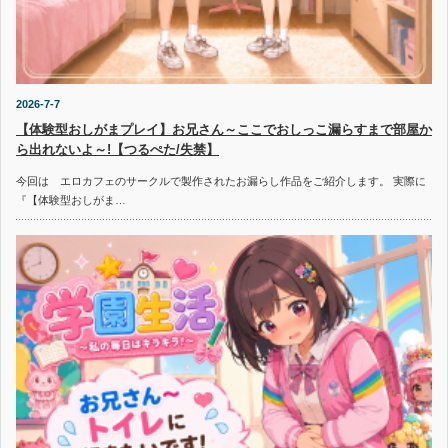
2026-7-7
【体験型おしがまプレイ】お兄さん～ここでおしっこ漏らすまで部屋か
ら出れないよ～!【つるぺた/失禁】
今回は エロカフェのサークルで製作されたお漏らし作品をご紹介します。 実際に
『【体験型おしがま…